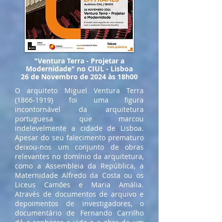
"Ventura Terra - Projetar a
Modernidade" no CIUL - Lisboa
26 de Novembro de 2024 às 18h00
O arquiteto Miguel Ventura Terra
(1866-1919)
foi uma figura
incontornável da arquitetura
portuguesa que marcou
indelevelmente a cidade de Lisboa.
Apesar do seu falecimento prematuro
deixou-nos um conjunto de obras
relevantes no domínio da arquitetura,
como a Assembleia da República, a
Maternidade Alfredo da Costa ou os
Liceus Camões e Maria Amália.
Através de documentos de arquivo e
depoimentos de investigadores, o
documentário de Fernando Carrilho