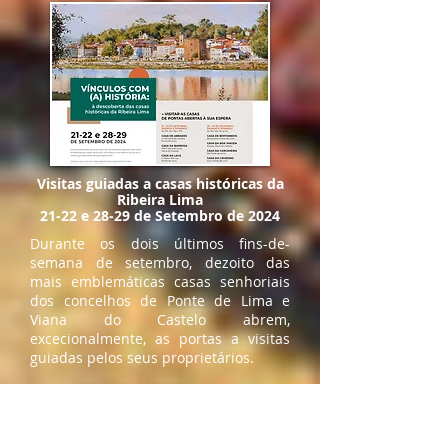
Visitas guiadas a casas históricas da
Ribeira Lima
​21-22 e 28-29 de Setembro de 2024
Durante os dois últimos fins-de-
semana de setembro, dezoito das
mais emblemáticas casas senhoriais
dos concelhos de Ponte de Lima e
Viana do Castelo abrem,
excecionalmente, as portas a visitas
guiadas pelos seus proprietários.
Inscrição