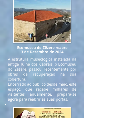
Ecomuseu do Zêzere reabre
3 de Dezembro de 2024
A estrutura museológica instalada na
antiga Tulha dos Cabrais, o Ecomuseu
do Zêzere, passou recentemente por
obras de recuperação na sua
cobertura.
Encerrado ao público desde maio, este
espaço, que recebe milhares de
visitantes anualmente, prepara-se
agora para reabrir as suas portas.