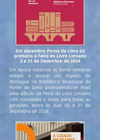
Em dezembro Ponte de Lima dá
primazia à Feira do Livro Limiano
2 e 31 de Dezembro de 2024
Em época natalícia os livros limianos
voltam a ocupar um espaço de
destaque na Biblioteca Municipal de
Ponte de Lima promovendo-se mais
uma edição da Feira do Livro Limiano
com novidades e livros para todas as
gerações, entre os dias 02 e 31 de
dezembro de 2024.