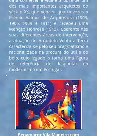
dá a conhecer a vida e a obra de um
dos mais importantes arquitetos do
século XX, que venceu quatro vezes o
Prémio Valmor de Arquitetura (1903,
1906, 1909 e 1911) e recebeu uma
Menção Honrosa (1913). Coerente nas
suas diferentes áreas de intervenção,
a atuação do Arquiteto Ventura Terra
caracteriza-se pelo seu pragmatismo e
racionalidade na procura do útil e do
belo, cujo legado o torna uma figura
de referência do despontar do
modernismo em Portugal.
Penamacor Vila Madeiro com