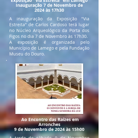
Exposição "Via Estreita" em Lamego
Inauguração 7 de Novembro de
2024 às 17h30
A inauguração da Exposição "Via
Estreita" de Carlos Cardoso terá lugar
no Núcleo Arqueológico da Porta dos
Figos no dia 7 de Novembro às 17h30.
A exposição é organizada pelo
Município de Lamego e pela Fundação
Museu do Douro.
Ao Encontro das Raízes em
Arronches
9 de Novembro de 2024 às 15h00
A tarde de sábado, 9 de Novembro