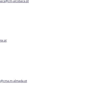
baca@cm-alcobaca.pt
te.pt
a@cma.m-almada.pt