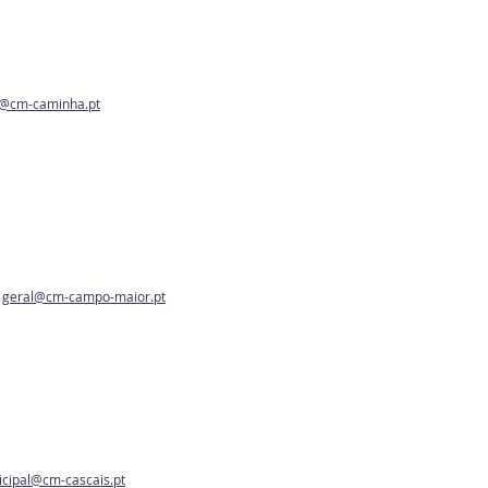
l@cm-caminha.pt
.
geral@cm-campo-maior.pt
cipal@cm-cascais.pt