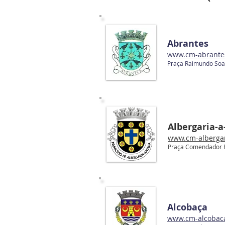
Abrantes
www.cm-
abrante
Praça Raimundo Soar
Albergaria-a
www.cm-albergar
Praça Comendador F
Alcobaça
www.cm-alcobaca