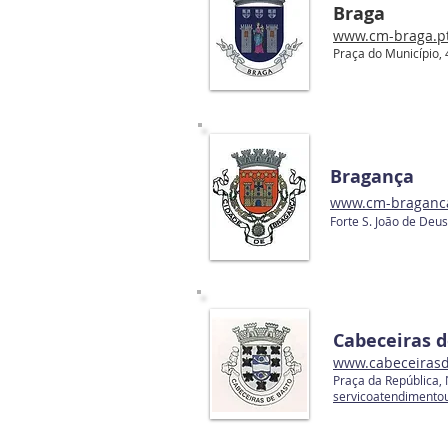
Braga
www.cm-braga.p
Praça do Município,
Bragança
www.cm-braganc
Forte S. João de De
Cabeceiras d
www.cabeceirasd
Praça da República,
servicoatendimento