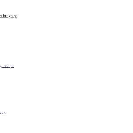
m-braga.pt
anca.pt
 726