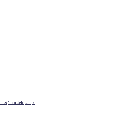
te@mail.telepac.pt