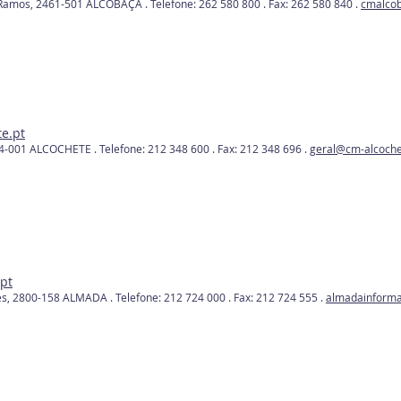
 Ramos, 2461-501 ALCOBAÇA
. Telefone: 262 580 800
. Fax: 262 580 840
.
cmalco
e.pt
894-001 ALCOCHETE .
Telefone: 212 348 600 .
Fax: 212 348 696 .
geral@cm-alcoche
pt
es,
2800-158 ALMADA .
Telefone: 212 724 000 . Fax: 212 724 555 .
almadainform