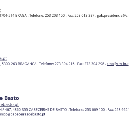
t
 4704-514 BRAGA .
Telefone: 253 203 150 .
Fax: 253 613 387 .
gab.presidencia@c
a.pt
us, 5300-263 BRAGANCA .
Telefone: 273 304 216 .
Fax: 273 304 298 .
cmb@cm-brag
e Basto
ebasto.pt
 N.º 467, 4860-355 CABECEIRAS DE BASTO .
Telefone: 253 669 100 .
Fax: 253 662
unico@cabeceirasdebasto.pt