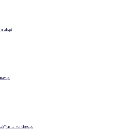
m-ah.pt
mav.pt
ral@cm-arronches.pt