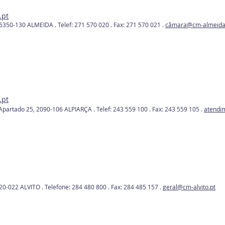
.pt
 6350-130 ALMEIDA .
Telef: 271 570 020 .
Fax: 271 570 021 .
câmara@cm-almeida
.pt
 Apartado 25, 2090-106 ALPIARÇA .
Telef: 243 559 100 .
Fax: 243 559 105 .
atendi
920-022 ALVITO .
Telefone: 284 480 800 .
Fax: 284 485 157 .
geral@cm-alvito.pt