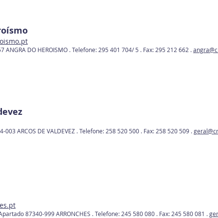
roísmo
oismo.pt
857 ANGRA DO HEROISMO .
Telefone: 295 401 704/ 5 .
Fax: 295 212 662 .
angra@c
devez
974-003 ARCOS DE VALDEVEZ .
Telefone: 258 520 500 .
Fax: 258 520 509 .
geral@c
es.pt
, Apartado 87340-999 ARRONCHES .
Telefone: 245 580 080 .
Fax: 245 580 081 .
ge