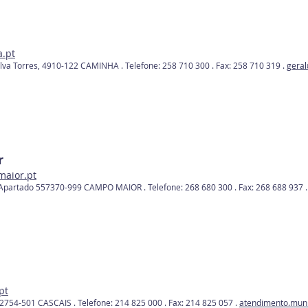
.pt
ilva Torres, 4910-122 CAMINHA .
Telefone: 258 710 300 .
Fax: 258 710 319 .
gera
r
aior.pt
 Apartado 557370-999 CAMPO MAIOR . Telefone: 268 680 300 .
Fax: 268 688 937 
pt
 2754-501 CASCAIS .
Telefone: 214 825 000 .
Fax: 214 825 057 .
atendimento.muni