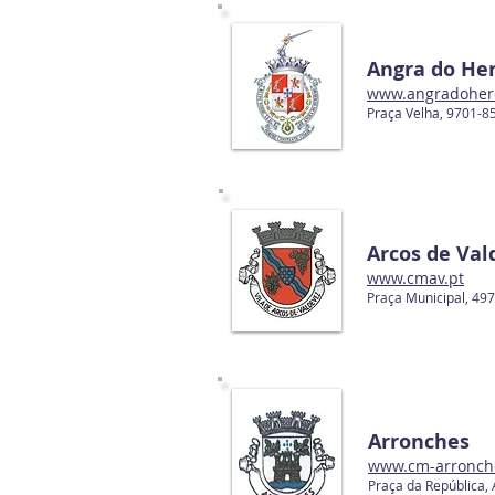
Angra do He
www.angradoher
Praça Velha, 9701-
Arcos de Val
www.cmav.pt
Praça Municipal, 4
Arronches
www.cm-arronch
Praça da República