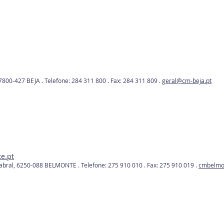
 7800-427 BEJA .
Telefone: 284 311 800 .
Fax: 284 311 809 .
geral@cm-beja.pt
e.pt
Cabral, 6250-088 BELMONTE .
Telefone: 275 910 010 .
Fax: 275 910 019 .
cmbelmon