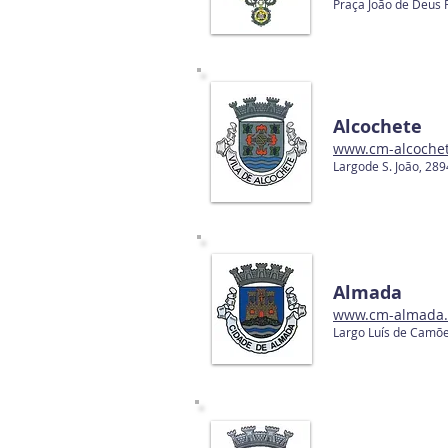
Praça João de Deus
Alcochete
www.cm-alcochet
Largode S. João, 2
Almada
www.cm-almada.
Largo Luís de Camõ