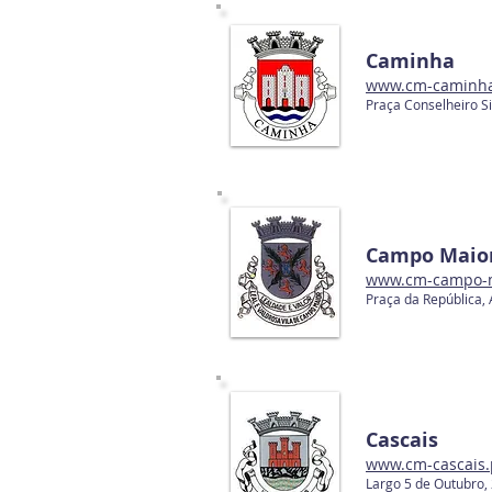
Caminha
www.cm-caminha
Praça Conselheiro S
Campo Maio
www.cm-campo-m
Praça da República,
Cascais
www.cm-cascais.
Largo 5 de Outubro,