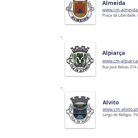
Almeida
ww
w.cm-almeida
Praça da Liberdade,
Alpiarça
ww
w.cm-alpiarca
Rua José Relvas 374
Alvito
www.cm-alvito.pt
Largo do Relógio, 7