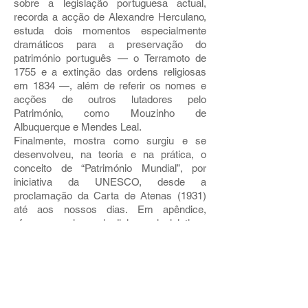
sobre a legislação portuguesa actual,
recorda a acção de Alexandre Herculano,
estuda dois momentos especialmente
dramáticos para a preservação do
património português — o Terramoto de
1755 e a extinção das ordens religiosas
em 1834 —, além de referir os nomes e
acções de outros lutadores pelo
Património, como Mouzinho de
Albuquerque e Mendes Leal.
Finalmente, mostra como surgiu e se
desenvolveu, na teoria e na prática, o
conceito de “Património Mundial”, por
iniciativa da UNESCO, desde a
proclamação da Carta de Atenas (1931)
até aos nossos dias. Em apêndice,
oferece um elenco de diplomas legislativos
que fixam o quadro legal português desde
1901 até hoje, e por fim um elenco
bibliográfico de estudos acerca do
Património.
Mais Património
-
Preço:
13 euros + 1